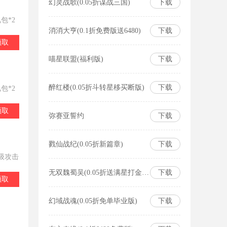
幻灵战歌(0.05折谋战三国)
下载
包*2
消消大亨(0.1折免费版送6480)
下载
领取
喵星联盟(福利版)
下载
醉红楼(0.05折斗转星移买断版)
下载
包*2
领取
弥赛亚誓约
下载
戮仙战纪(0.05折新篇章)
下载
2级攻击
无双魏蜀吴(0.05折送满星打金爆充)
下载
领取
幻域战魂(0.05折免单毕业版)
下载