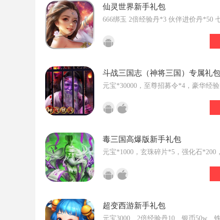
仙灵世界新手礼包
666绑玉 2倍经验丹*3 伙伴进价丹*50
*50 无尽试炼入场券*2 低级附灵石*30
包*66 3级攻击宝石*4 3级生命宝石*4
宝箱*10 脱机丹*4 生命灵石*20 中级
丹*12
斗战三国志（神将三国）专属礼
元宝*30000，至尊招募令*4，豪华经验
毒三国高爆版新手礼包
元宝*1000，玄珠碎片*5，强化石*20
*10W
超变西游新手礼包
元宝3000、2倍经验丹10、银币50w、