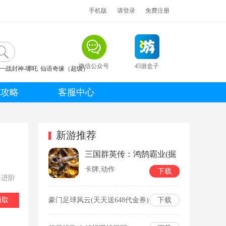
手机版
请登录
免费注册
微信公众号
45游盒子
一战封神-哪吒
仙语奇缘（超级）
讯攻略
客服中心
新游推荐
三国群英传：鸿鹄霸业(掘
金免费版)
卡牌,动作
下载
器进阶
领取
豪门足球风云(天天送648代金券)
下载