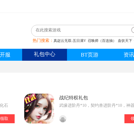
热门搜索：
真赵云无双-五日满V
召唤师（百连抽）
血饮天下
礼包中心
开服
BT页游
资
战纪特权礼包
强化石
武缘进阶丹*10，契约兽进阶丹*10，神
丹*10
，一万银两卡*10
领取