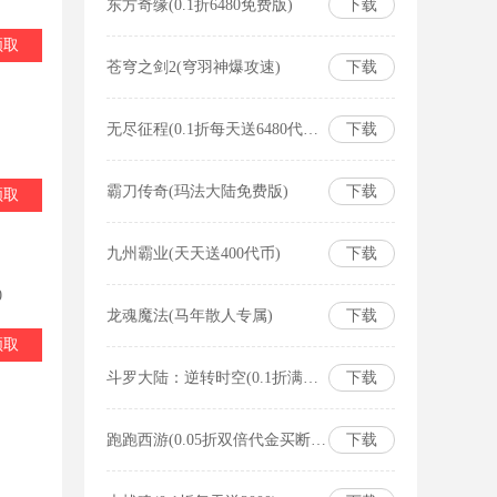
东方奇缘(0.1折6480免费版)
下载
领取
苍穹之剑2(穹羽神爆攻速)
下载
无尽征程(0.1折每天送6480代金卷)
下载
霸刀传奇(玛法大陆免费版)
下载
领取
九州霸业(天天送400代币)
下载
0
龙魂魔法(马年散人专属)
下载
领取
斗罗大陆：逆转时空(0.1折满V打金版)
下载
跑跑西游(0.05折双倍代金买断版)
下载