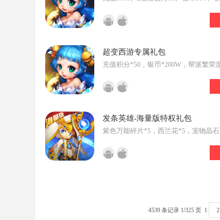
200 世界地图--长安城--再点击右上角长
节日礼物仙子输入兑换码--邮件领取
超变西游专属礼包
充值积分*50，银币*200W，帮派繁荣度
发条英雄-海量版特权礼包
紫色万能碎片*5，西兰花*5，宠物晶石*
4539 条记录 1/325 页
1