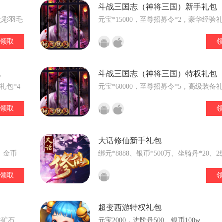
斗战三国志（神将三国）新手礼包
 七彩羽毛
元宝*15000，至尊招募令*2，豪华经验礼
 中铜钱
领取
 四品仙器
伙伴经验
包
斗战三国志（神将三国）特权礼包
礼包*4
元宝*60000，至尊招募令*5，高级装备礼
领取
大话修仙新手礼包
0，金币
绑元*8888、银币*500万、坐骑丹*20、
宝石*2
领取
超变西游特权礼包
铁矿石
元宝2000，进阶丹500、银币100w