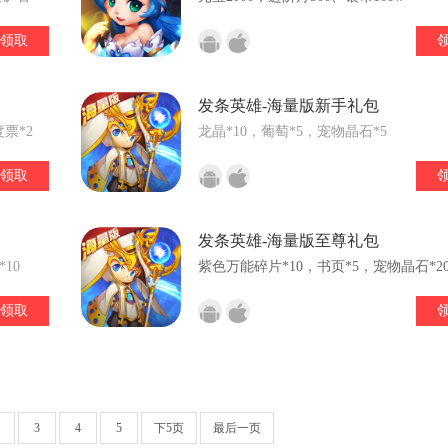
安城--
领取
发条英雄-海量版新手礼包
票*2
龙晶*10，葡萄*5，宠物晶石*5
领取
发条英雄-海量版至尊礼包
10
紫色万能碎片*10，书页*5，宠物晶石*2
领取
2
3
4
5
下5页
最后一页