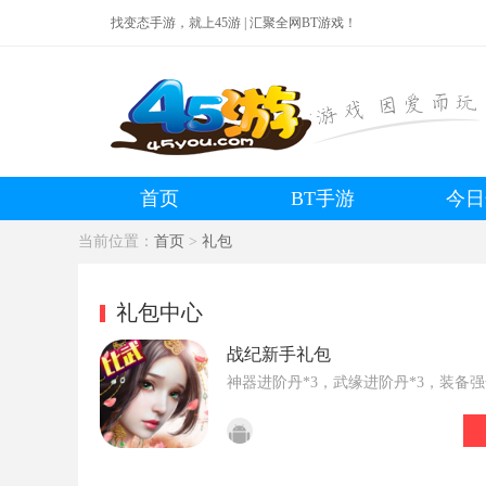
找变态手游，就上45游 | 汇聚全网BT游戏！
首页
BT手游
今日
当前位置：
首页
>
礼包
礼包中心
战纪新手礼包
神器进阶丹*3，武缘进阶丹*3，装备
*3，一万银两卡*3